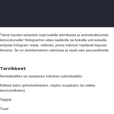
Tämä hauska askartelu sopii kaikille tekniikasta ja animekulttuurista
kiinnostuneille! Hologrammi video laatikolla tai boksilla voit katsella
erityisiä hologram ready -videoita, joissa hahmot näyttävät leijuvan
ilmassa. Se on yksinkertainen valmistaa ja vaatii vain perusvälineitä.
Tarvikkeet
Kenkälaatikko tai vastaavan kokoinen pahvilaatikko
Kiiltävä kalvo (piirtoheitinkalvo, näytön suojakalvo tai vaikka
laminointikalvo)
Teippiä
Tussi