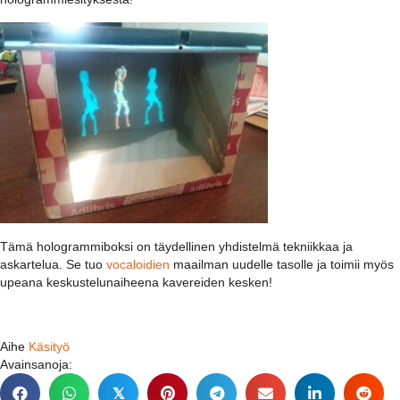
Tämä hologrammiboksi on täydellinen yhdistelmä tekniikkaa ja
askartelua. Se tuo
vocaloidien
maailman uudelle tasolle ja toimii myös
upeana keskustelunaiheena kavereiden kesken!
Aihe
Käsityö
Avainsanoja:
𝕏