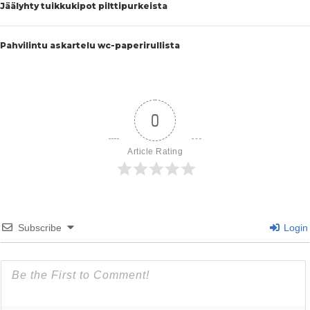
Jäälyhty tuikkukipot pilttipurkeista
Pahvilintu askartelu wc-paperirullista
0
Article Rating
Subscribe
Login