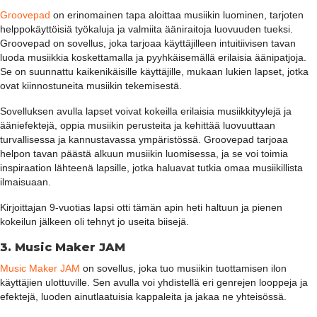
Groovepad
on erinomainen tapa aloittaa musiikin luominen, tarjoten
helppokäyttöisiä työkaluja ja valmiita ääniraitoja luovuuden tueksi.
Groovepad on sovellus, joka tarjoaa käyttäjilleen intuitiivisen tavan
luoda musiikkia koskettamalla ja pyyhkäisemällä erilaisia äänipatjoja.
Se on suunnattu kaikenikäisille käyttäjille, mukaan lukien lapset, jotka
ovat kiinnostuneita musiikin tekemisestä.
Sovelluksen avulla lapset voivat kokeilla erilaisia musiikkityylejä ja
ääniefektejä, oppia musiikin perusteita ja kehittää luovuuttaan
turvallisessa ja kannustavassa ympäristössä. Groovepad tarjoaa
helpon tavan päästä alkuun musiikin luomisessa, ja se voi toimia
inspiraation lähteenä lapsille, jotka haluavat tutkia omaa musiikillista
ilmaisuaan.
Kirjoittajan 9-vuotias lapsi otti tämän apin heti haltuun ja pienen
kokeilun jälkeen oli tehnyt jo useita biisejä.
3. Music Maker JAM
Music Maker JAM
on sovellus, joka tuo musiikin tuottamisen ilon
käyttäjien ulottuville. Sen avulla voi yhdistellä eri genrejen looppeja ja
efektejä, luoden ainutlaatuisia kappaleita ja jakaa ne yhteisössä.