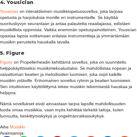
4. Yousician
Yousician
on interaktiivinen musiikkiopetussovellus, joka tarjoaa
opetusta ja harjoituksia monille eri instrumenteille. Se käyttää
suorituskyvyn seurantaan ja antaa palautetta reaaliajassa, edistäen
musiikillista oppimista. Vaikka enemmän opetuspainotteinen, Yousician
opastaa lapsia soittamaan erilaisia instrumentteja ja ymmärtämään
musiikin perusteita hauskalla tavalla.
5. Figure
Figure
on Propellerheadin kehittämä sovellus, joka on suunniteltu
helppokäyttöiseksi musiikintekoalustaksi. Se mahdollistaa nopean ja
vaivattoman beatien ja melodioiden luomisen, joka sopii kaikille
musiikin ystäville. Erinomainen sovellus rytmin ja beatien luomiseen.
Sen intuitiivinen käyttöliittymä tekee musiikin tekemisestä hauskaa ja
helppoa.
Nämä sovellukset eivät ainoastaan tarjoa lapsille mahdollisuuden
luoda omaa musiikkia, vaan myös kehittää tärkeitä taitoja, kuten
luovuutta, keskittymiskykyä ja ongelmanratkaisukykyä.
Aihe
Musiikki
Avainsanoja: