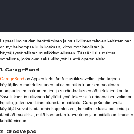
Lapsesi luovuuden herättäminen ja musiikillisten taitojen kehittäminen
on nyt helpompaa kuin koskaan, kiitos monipuolisten ja
käyttäjäystävällisten musiikkisovellusten. Tässä viisi suosittua
sovellusta, jotka ovat sekä viihdyttäviä että opettavaisia:
1. GarageBand
GarageBand
on Applen kehittämä musiikkisovellus, joka tarjoaa
käyttäjilleen mahdollisuuden tutkia musiikin luomisen maailmaa
monipuolisten instrumenttien ja studio-laatuisten ääniefektien kautta.
Sovelluksen intuitiivinen käyttöliittymä tekee siitä erinomaisen valinnan
lapsille, jotka ovat kiinnostuneita musiikista. GarageBandin avulla
käyttäjät voivat luoda omia kappaleitaan, kokeilla erilaisia soittimia ja
äänittää musiikkia, mikä kannustaa luovuuteen ja musiikillisen ilmaisun
kehittämiseen.
2. Groovepad