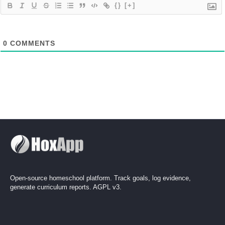
{}
[+]
0
COMMENTS
Open-source homeschool platform. Track goals, log evidence,
generate curriculum reports. AGPL v3.