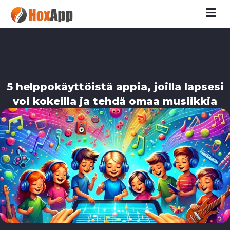
M
5 helppokäyttöistä appia, joilla lapsesi
voi kokeilla ja tehdä omaa musiikkia