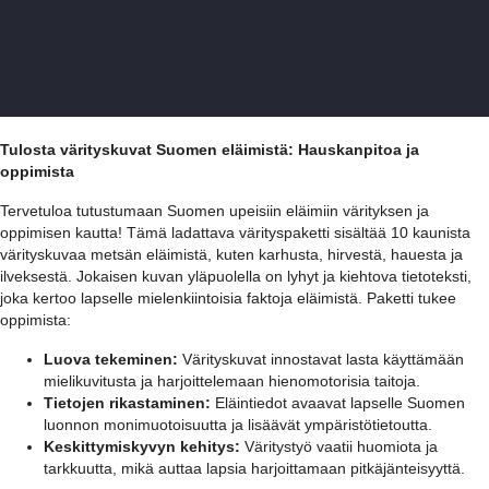
Tulosta värityskuvat Suomen eläimistä: Hauskanpitoa ja
oppimista
Tervetuloa tutustumaan Suomen upeisiin eläimiin värityksen ja
oppimisen kautta! Tämä ladattava värityspaketti sisältää 10 kaunista
värityskuvaa metsän eläimistä, kuten karhusta, hirvestä, hauesta ja
ilveksestä. Jokaisen kuvan yläpuolella on lyhyt ja kiehtova tietoteksti,
joka kertoo lapselle mielenkiintoisia faktoja eläimistä. Paketti tukee
oppimista:
Luova tekeminen:
Värityskuvat innostavat lasta käyttämään
mielikuvitusta ja harjoittelemaan hienomotorisia taitoja.
Tietojen rikastaminen:
Eläintiedot avaavat lapselle Suomen
luonnon monimuotoisuutta ja lisäävät ympäristötietoutta.
Keskittymiskyvyn kehitys:
Väritystyö vaatii huomiota ja
tarkkuutta, mikä auttaa lapsia harjoittamaan pitkäjänteisyyttä.