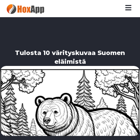
M
Tulosta 10 värityskuvaa Suomen
eläimistä