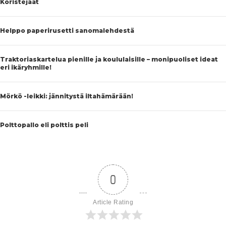
Koristejäät
Helppo paperirusetti sanomalehdestä
Traktoriaskartelua pienille ja koululaisille – monipuoliset ideat
eri ikäryhmille!
Mörkö -leikki: jännitystä iltahämärään!
Polttopallo eli polttis peli
0
Article Rating