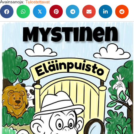
Avainsanoja:
Tulostettavat
𝕏