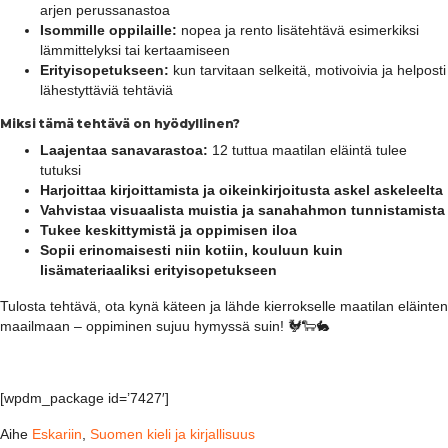
arjen perussanastoa
Isommille oppilaille:
nopea ja rento lisätehtävä esimerkiksi
lämmittelyksi tai kertaamiseen
Erityisopetukseen:
kun tarvitaan selkeitä, motivoivia ja helposti
lähestyttäviä tehtäviä
Miksi tämä tehtävä on hyödyllinen?
Laajentaa sanavarastoa:
12 tuttua maatilan eläintä tulee
tutuksi
Harjoittaa kirjoittamista ja oikeinkirjoitusta askel askeleelta
Vahvistaa visuaalista muistia ja sanahahmon tunnistamista
Tukee keskittymistä ja oppimisen iloa
Sopii erinomaisesti niin kotiin, kouluun kuin
lisämateriaaliksi erityisopetukseen
Tulosta tehtävä, ota kynä käteen ja lähde kierrokselle maatilan eläinten
maailmaan – oppiminen sujuu hymyssä suin! 🐓🐑🐇
[wpdm_package id=’7427′]
Aihe
Eskariin
,
Suomen kieli ja kirjallisuus