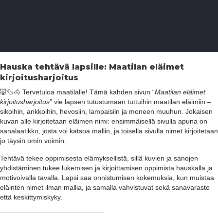
Hauska tehtävä lapsille: Maatilan eläimet
kirjoitusharjoitus
🐷🦆🐴 Tervetuloa maatilalle! Tämä kahden sivun “
Maatilan eläimet
kirjoitusharjoitus
” vie lapsen tutustumaan tuttuihin maatilan eläimiin –
sikoihin, ankkoihin, hevosiin, lampaisiin ja moneen muuhun. Jokaisen
kuvan alle kirjoitetaan eläimen nimi: ensimmäisellä sivulla apuna on
sanalaatikko, josta voi katsoa mallin, ja toisella sivulla nimet kirjoitetaan
jo täysin omin voimin.
Tehtävä tekee oppimisesta elämyksellistä, sillä kuvien ja sanojen
yhdistäminen tukee lukemisen ja kirjoittamisen oppimista hauskalla ja
motivoivalla tavalla. Lapsi saa onnistumisen kokemuksia, kun muistaa
eläinten nimet ilman mallia, ja samalla vahvistuvat sekä sanavarasto
että keskittymiskyky.