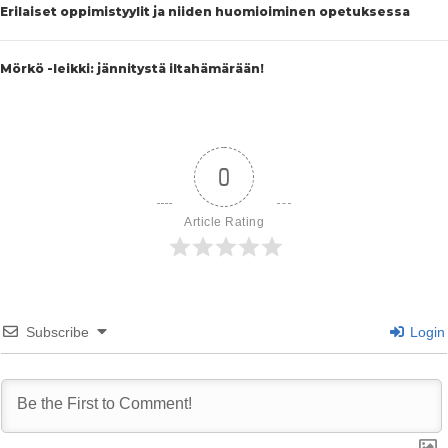
Erilaiset oppimistyylit ja niiden huomioiminen opetuksessa
Mörkö -leikki: jännitystä iltahämärään!
0
Article Rating
Subscribe
Login