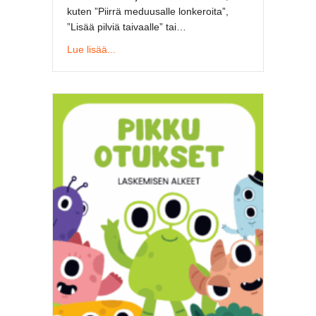
kuten ”Piirrä meduusalle lonkeroita”,
”Lisää pilviä taivaalle” tai…
about Kynäharjoituksia eskarilaisille – raapust
Lue lisää...