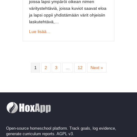
joissa lapsi ympäröi oikean nimen
väritystehtäviä, joissa kuviot saavat eloa
ja lapsi oppii yhdistämään värit ohjeisiin
laskutehtävä,…
about Hauskoja harjoituksia tasokuvioista lap
Lue lisää...
1
2
3
…
12
Next »
Open-source homeschool platform. Track goals, log evidence,
generate curriculum reports. AGPL v3.