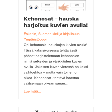
Kehonosat – hauska
harjoitus kuvien avulla!
Eskariin
,
Suomen kieli ja kirjallisuus
,
Ympäristöoppi
Opi kehonosia hauskojen kuvien avulla!
Tässä kaksisivuisessa tehtävässä
pääset harjoittelemaan kehonosien
nimiä selkeiden ja värikkäiden kuvien
avulla. Jokaisen kuvan vieressä on kaksi
vaihtoehtoa – mutta vain toinen on
oikea. Kehonosat -tehtävä haastaa
valitsemaan oikean sanan…
about Kehonosat – hauska harjoitus kuvien a
Lue lisää...