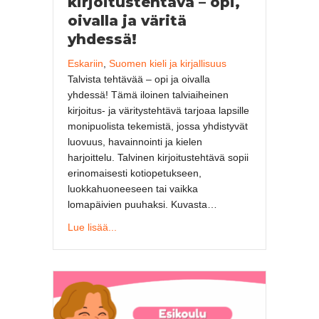
kirjoitustehtävä – opi,
oivalla ja väritä
yhdessä!
Eskariin
,
Suomen kieli ja kirjallisuus
Talvista tehtävää – opi ja oivalla
yhdessä! Tämä iloinen talviaiheinen
kirjoitus- ja väritystehtävä tarjoaa lapsille
monipuolista tekemistä, jossa yhdistyvät
luovuus, havainnointi ja kielen
harjoittelu. Talvinen kirjoitustehtävä sopii
erinomaisesti kotiopetukseen,
luokkahuoneeseen tai vaikka
lomapäivien puuhaksi. Kuvasta…
about Talvinen kirjoitustehtävä – opi, oivalla 
Lue lisää...