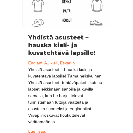
Yhdistä asusteet –
hauska kieli- ja
kuvatehtävä lapsille!
Englanti A1 kieli
,
Eskariin
Yhdistä asusteet – hauska kieli- ja
kuvatehtävä lapsille! Tämä nelisivuinen
Yhdistä asusteet -tehtäväpaketti kutsuu
lapset leikkimään sanoilla ja kuvilla
samalla, kun he harjoittelevat
tunnistamaan tuttuja vaatteita ja
asusteita suomeksi ja englanniksi.
Viivapiirroskuvat houkuttelevat
värittämään ja…
about Yhdistä asusteet – hauska kieli- ja kuva
Lue lisää...