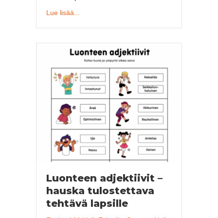
about Väritä numeron mukaan – helppo 7 kuvan
Lue lisää...
Luonteen adjektiivit –
hauska tulostettava
tehtävä lapsille