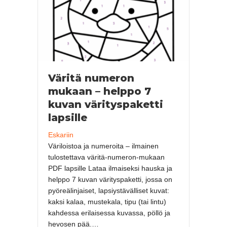
Väritä numeron
mukaan – helppo 7
kuvan värityspaketti
lapsille
Eskariin
Väriloistoa ja numeroita – ilmainen
tulostettava väritä-numeron-mukaan
PDF lapsille Lataa ilmaiseksi hauska ja
helppo 7 kuvan värityspaketti, jossa on
pyöreälinjaiset, lapsiystävälliset kuvat:
kaksi kalaa, mustekala, tipu (tai lintu)
kahdessa erilaisessa kuvassa, pöllö ja
hevosen pää.…