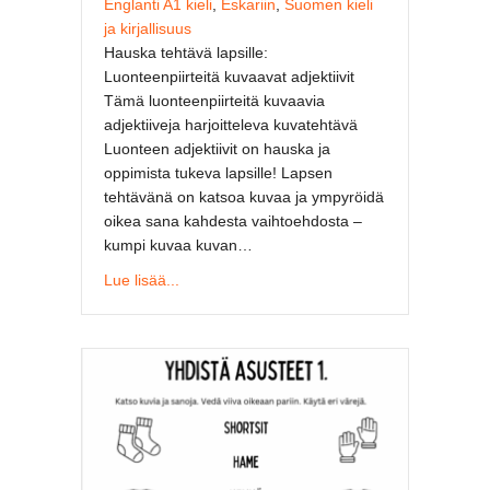
Englanti A1 kieli
,
Eskariin
,
Suomen kieli
ja kirjallisuus
Hauska tehtävä lapsille:
Luonteenpiirteitä kuvaavat adjektiivit
Tämä luonteenpiirteitä kuvaavia
adjektiiveja harjoitteleva kuvatehtävä
Luonteen adjektiivit on hauska ja
oppimista tukeva lapsille! Lapsen
tehtävänä on katsoa kuvaa ja ympyröidä
oikea sana kahdesta vaihtoehdosta –
kumpi kuvaa kuvan…
about Luonteen adjektiivit – hauska tulostetta
Lue lisää...