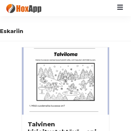
M
Eskariin
Talvinen