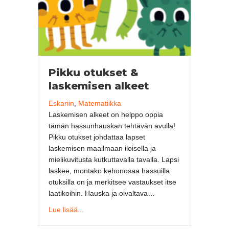
Pikku otukset &
laskemisen alkeet
Eskariin
,
Matematiikka
Laskemisen alkeet on helppo oppia
tämän hassunhauskan tehtävän avulla!
Pikku otukset johdattaa lapset
laskemisen maailmaan iloisella ja
mielikuvitusta kutkuttavalla tavalla. Lapsi
laskee, montako kehonosaa hassuilla
otuksilla on ja merkitsee vastaukset itse
laatikoihin. Hauska ja oivaltava…
about Pikku otukset & laskemisen alkeet
Lue lisää...