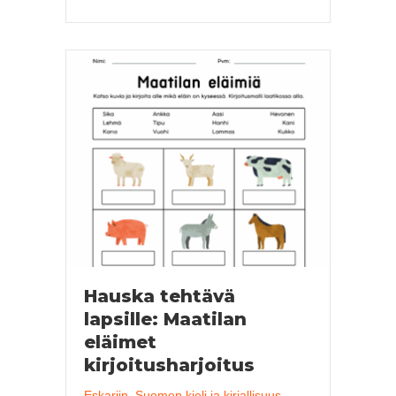
Hauska tehtävä
lapsille: Maatilan
eläimet
kirjoitusharjoitus
Eskariin
,
Suomen kieli ja kirjallisuus