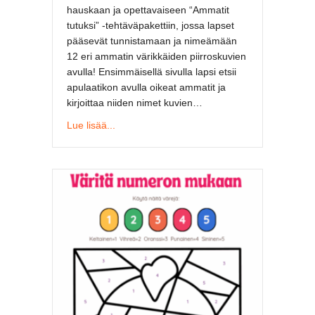
hauskaan ja opettavaiseen “Ammatit
tutuksi” -tehtäväpakettiin, jossa lapset
pääsevät tunnistamaan ja nimeämään
12 eri ammatin värikkäiden piirroskuvien
avulla! Ensimmäisellä sivulla lapsi etsii
apulaatikon avulla oikeat ammatit ja
kirjoittaa niiden nimet kuvien…
about Ammatit tutuksi – ilmainen lasten teht
Lue lisää...