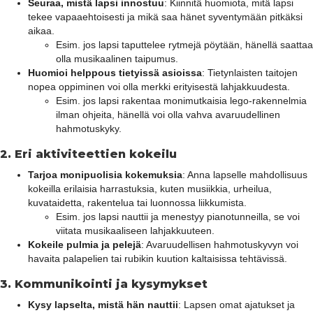
Seuraa, mistä lapsi innostuu
: Kiinnitä huomiota, mitä lapsi
tekee vapaaehtoisesti ja mikä saa hänet syventymään pitkäksi
aikaa.
Esim. jos lapsi taputtelee rytmejä pöytään, hänellä saattaa
olla musikaalinen taipumus.
Huomioi helppous tietyissä asioissa
: Tietynlaisten taitojen
nopea oppiminen voi olla merkki erityisestä lahjakkuudesta.
Esim. jos lapsi rakentaa monimutkaisia lego-rakennelmia
ilman ohjeita, hänellä voi olla vahva avaruudellinen
hahmotuskyky.
2.
Eri aktiviteettien kokeilu
Tarjoa monipuolisia kokemuksia
: Anna lapselle mahdollisuus
kokeilla erilaisia harrastuksia, kuten musiikkia, urheilua,
kuvataidetta, rakentelua tai luonnossa liikkumista.
Esim. jos lapsi nauttii ja menestyy pianotunneilla, se voi
viitata musikaaliseen lahjakkuuteen.
Kokeile pulmia ja pelejä
: Avaruudellisen hahmotuskyvyn voi
havaita palapelien tai rubikin kuution kaltaisissa tehtävissä.
3.
Kommunikointi ja kysymykset
Kysy lapselta, mistä hän nauttii
: Lapsen omat ajatukset ja