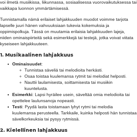
voi ilmetä musiikissa, liikunnassa, sosiaalisessa vuorovaikutuksessa tai
vaikkapa luonnon ymmärtämisessä.
Tunnistamalla nämä erilaiset lahjakkuuden muodot voimme tarjota
lapselle juuri hänen vahvuuksiaan tukevia kokemuksia ja
oppimispolkuja. Tässä on muutamia erilaisia lahjakkuuden lajeja,
niiden ominaispiirteitä sekä esimerkkejä tai testejä, jotka voivat viitata
kyseiseen lahjakkuuteen.
1.
Musikaalinen lahjakkuus
Ominaisuudet
:
Tunnistaa säveliä tai melodioita herkästi.
Osaa toistaa kuulemansa rytmit tai melodiat helposti.
Nauttii laulamisesta, soittamisesta tai musiikin
kuuntelusta.
Esimerkki
: Lapsi hyräilee usein, säveltää omia melodioita tai
opettelee laulunsanoja nopeasti.
Testi
: Pyydä lasta toistamaan lyhyt rytmi tai melodia
kuulemansa perusteella. Tarkkaile, kuinka helposti hän tunnistaa
sävelkorkeuksia tai pysyy rytmissä.
2.
Kielellinen lahjakkuus