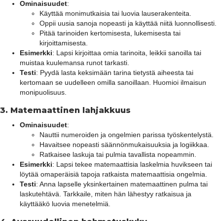
Ominaisuudet
:
Käyttää monimutkaisia tai luovia lauserakenteita.
Oppii uusia sanoja nopeasti ja käyttää niitä luonnollisesti.
Pitää tarinoiden kertomisesta, lukemisesta tai
kirjoittamisesta.
Esimerkki
: Lapsi kirjoittaa omia tarinoita, leikkii sanoilla tai
muistaa kuulemansa runot tarkasti.
Testi
: Pyydä lasta keksimään tarina tietystä aiheesta tai
kertomaan se uudelleen omilla sanoillaan. Huomioi ilmaisun
monipuolisuus.
3.
Matemaattinen lahjakkuus
Ominaisuudet
:
Nauttii numeroiden ja ongelmien parissa työskentelystä.
Havaitsee nopeasti säännönmukaisuuksia ja logiikkaa.
Ratkaisee laskuja tai pulmia tavallista nopeammin.
Esimerkki
: Lapsi tekee matemaattisia laskelmia huvikseen tai
löytää omaperäisiä tapoja ratkaista matemaattisia ongelmia.
Testi
: Anna lapselle yksinkertainen matemaattinen pulma tai
laskutehtävä. Tarkkaile, miten hän lähestyy ratkaisua ja
käyttääkö luovia menetelmiä.