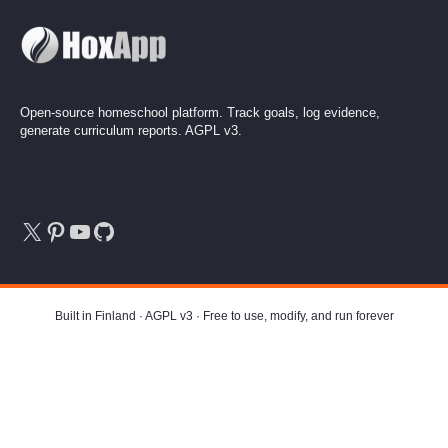
Open-source homeschool platform. Track goals, log evidence,
generate curriculum reports. AGPL v3.
X
Pinterest
YouTube
GitHub
Built in Finland · AGPL v3 · Free to use, modify, and run forever