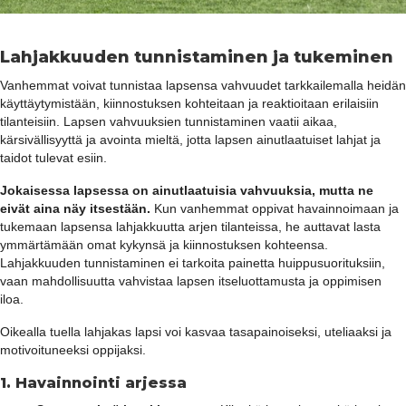
Lahjakkuuden tunnistaminen ja tukeminen
Vanhemmat voivat tunnistaa lapsensa vahvuudet tarkkailemalla heidän
käyttäytymistään, kiinnostuksen kohteitaan ja reaktioitaan erilaisiin
tilanteisiin. Lapsen vahvuuksien tunnistaminen vaatii aikaa,
kärsivällisyyttä ja avointa mieltä, jotta lapsen ainutlaatuiset lahjat ja
taidot tulevat esiin.
Jokaisessa lapsessa on ainutlaatuisia vahvuuksia, mutta ne
eivät aina näy itsestään.
Kun vanhemmat oppivat havainnoimaan ja
tukemaan lapsensa lahjakkuutta arjen tilanteissa, he auttavat lasta
ymmärtämään omat kykynsä ja kiinnostuksen kohteensa.
Lahjakkuuden tunnistaminen ei tarkoita painetta huippusuorituksiin,
vaan mahdollisuutta vahvistaa lapsen itseluottamusta ja oppimisen
iloa.
Oikealla tuella lahjakas lapsi voi kasvaa tasapainoiseksi, uteliaaksi ja
motivoituneeksi oppijaksi.
1.
Havainnointi arjessa