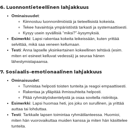
6.
Luonnontieteellinen lahjakkuus
Ominaisuudet
:
Kiinnostuu luonnonilmiöistä ja tieteellisistä kokeista.
Tekee havaintoja ympäristöstä tarkasti ja systemaattisesti.
Kysyy usein syvällisiä “miksi?”-kysymyksiä.
Esimerkki
: Lapsi rakentaa kokeita leikeissään, kuten yrittää
selvittää, mikä saa veneen kellumaan.
Testi
: Anna lapselle yksinkertainen kokeellinen tehtävä (esim.
miten eri esineet kelluvat vedessä) ja seuraa hänen
lähestymistapaansa.
7.
Sosiaalis-emotionaalinen lahjakkuus
Ominaisuudet
:
Tunnistaa helposti toisten tunteita ja reagoi empaattisesti.
Rakentaa ja ylläpitää ihmissuhteita helposti.
Pitää ryhmätyöskentelystä ja osaa sovitella ristiriitoja.
Esimerkki
: Lapsi huomaa heti, jos joku on surullinen, ja yrittää
auttaa tai lohduttaa.
Testi
: Tarkkaile lapsen toimintaa ryhmätilanteessa. Huomioi,
miten hän vuorovaikuttaa muiden kanssa ja miten hän käsittelee
tunteita.