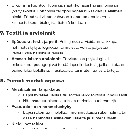
Ulkoilu ja luonto
: Huomaa, nauttiiko lapsi havainnoimaan
yksityiskohtia luonnossa tai oppii nopeasti kasvien ja eläinten
nimiä. Tämä voi viitata vahvaan luontotuntemukseen ja
kiinnostukseen biologisia tieteitä kohtaan.
7.
Testit ja arvioinnit
Epäsuorat testit ja pelit
: Pelit, joissa arvioidaan vaikkapa
hahmotuskykyä, logiikkaa tai muistia, voivat paljastaa
vahvuuksia hauskalla tavalla.
Ammattilaisten arvioinnit
: Tarvittaessa psykologi tai
erikoistunut pedagogi voi tehdä lapselle testejä, joilla mitataan
esimerkiksi kielellisiä, musikaalisia tai matemaattisia taitoja.
8.
Pienet merkit arjessa
Musikaalinen lahjakkuus
:
Lapsi hyräilee, laulaa tai soittaa leikkisoittimia innokkaasti.
Hän osaa tunnistaa ja toistaa melodioita tai rytmejä.
Avaruudellinen hahmotuskyky
:
Lapsi rakentaa mielellään monimutkaisia rakennelmia tai
osaa hahmottaa esineiden liikkeitä ja suhteita hyvin.
Kielelliset taidot
: