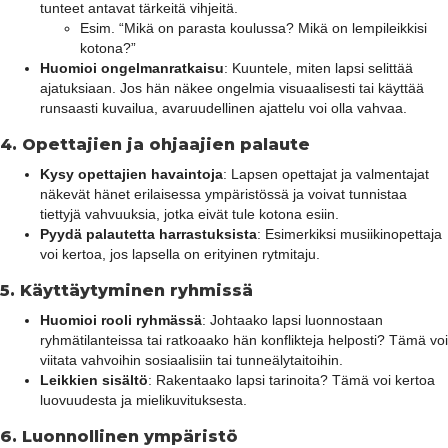
tunteet antavat tärkeitä vihjeitä.
Esim. “Mikä on parasta koulussa? Mikä on lempileikkisi
kotona?”
Huomioi ongelmanratkaisu
: Kuuntele, miten lapsi selittää
ajatuksiaan. Jos hän näkee ongelmia visuaalisesti tai käyttää
runsaasti kuvailua, avaruudellinen ajattelu voi olla vahvaa.
4.
Opettajien ja ohjaajien palaute
Kysy opettajien havaintoja
: Lapsen opettajat ja valmentajat
näkevät hänet erilaisessa ympäristössä ja voivat tunnistaa
tiettyjä vahvuuksia, jotka eivät tule kotona esiin.
Pyydä palautetta harrastuksista
: Esimerkiksi musiikinopettaja
voi kertoa, jos lapsella on erityinen rytmitaju.
5.
Käyttäytyminen ryhmissä
Huomioi rooli ryhmässä
: Johtaako lapsi luonnostaan
ryhmätilanteissa tai ratkoaako hän konflikteja helposti? Tämä voi
viitata vahvoihin sosiaalisiin tai tunneälytaitoihin.
Leikkien sisältö
: Rakentaako lapsi tarinoita? Tämä voi kertoa
luovuudesta ja mielikuvituksesta.
6.
Luonnollinen ympäristö