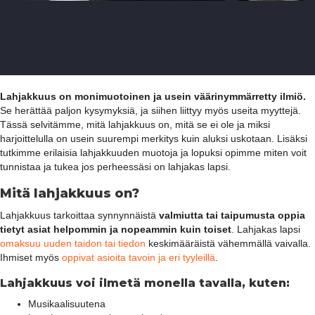
Lahjakkuus on monimuotoinen ja usein väärinymmärretty ilmiö.
Se herättää paljon kysymyksiä, ja siihen liittyy myös useita myyttejä.
Tässä selvitämme, mitä lahjakkuus on, mitä se ei ole ja miksi
harjoittelulla on usein suurempi merkitys kuin aluksi uskotaan. Lisäksi
tutkimme erilaisia lahjakkuuden muotoja ja lopuksi opimme miten voit
tunnistaa ja tukea jos perheessäsi on lahjakas lapsi.
Mitä lahjakkuus on?
Lahjakkuus tarkoittaa synnynnäistä
valmiutta tai taipumusta oppia
tietyt asiat helpommin ja nopeammin kuin toiset
. Lahjakas lapsi
omaksuu uuden taidon tai tiedon
keskimääräistä vähemmällä vaivalla.
Ihmiset myös
oppivat asioita tavoin ja eri tyyleillä
.
Lahjakkuus voi ilmetä monella tavalla, kuten:
Musikaalisuutena