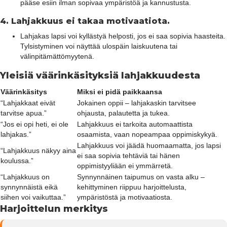
pääse esiin ilman sopivaa ympäristöä ja kannustusta.
4.
Lahjakkuus ei takaa motivaatiota.
Lahjakas lapsi voi kyllästyä helposti, jos ei saa sopivia haasteita.
Tylsistyminen voi näyttää ulospäin laiskuutena tai
välinpitämättömyytenä.
Yleisiä väärinkäsityksiä lahjakkuudesta
Väärinkäsitys
Miksi ei pidä paikkaansa
“Lahjakkaat eivät
Jokainen oppii – lahjakaskin tarvitsee
tarvitse apua.”
ohjausta, palautetta ja tukea.
“Jos ei opi heti, ei ole
Lahjakkuus ei tarkoita automaattista
lahjakas.”
osaamista, vaan nopeampaa oppimiskykyä.
Lahjakkuus voi jäädä huomaamatta, jos lapsi
“Lahjakkuus näkyy aina
ei saa sopivia tehtäviä tai hänen
koulussa.”
oppimistyyliään ei ymmärretä.
“Lahjakkuus on
Synnynnäinen taipumus on vasta alku –
synnynnäistä eikä
kehittyminen riippuu harjoittelusta,
siihen voi vaikuttaa.”
ympäristöstä ja motivaatiosta.
Harjoittelun merkitys