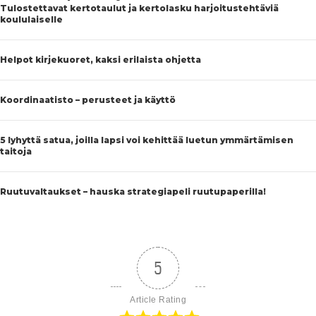
Tulostettavat kertotaulut ja kertolasku harjoitustehtäviä
koululaiselle
Helpot kirjekuoret, kaksi erilaista ohjetta
Koordinaatisto – perusteet ja käyttö
5 lyhyttä satua, joilla lapsi voi kehittää luetun ymmärtämisen
taitoja
Ruutuvaltaukset – hauska strategiapeli ruutupaperilla!
5
Article Rating