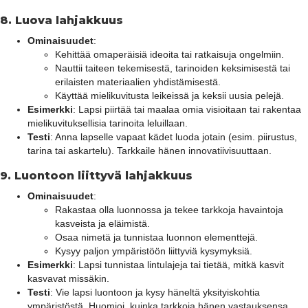
8.
Luova lahjakkuus
Ominaisuudet
:
Kehittää omaperäisiä ideoita tai ratkaisuja ongelmiin.
Nauttii taiteen tekemisestä, tarinoiden keksimisestä tai
erilaisten materiaalien yhdistämisestä.
Käyttää mielikuvitusta leikeissä ja keksii uusia pelejä.
Esimerkki
: Lapsi piirtää tai maalaa omia visioitaan tai rakentaa
mielikuvituksellisia tarinoita leluillaan.
Testi
: Anna lapselle vapaat kädet luoda jotain (esim. piirustus,
tarina tai askartelu). Tarkkaile hänen innovatiivisuuttaan.
9.
Luontoon liittyvä lahjakkuus
Ominaisuudet
:
Rakastaa olla luonnossa ja tekee tarkkoja havaintoja
kasveista ja eläimistä.
Osaa nimetä ja tunnistaa luonnon elementtejä.
Kysyy paljon ympäristöön liittyviä kysymyksiä.
Esimerkki
: Lapsi tunnistaa lintulajeja tai tietää, mitkä kasvit
kasvavat missäkin.
Testi
: Vie lapsi luontoon ja kysy häneltä yksityiskohtia
ympäristöstä. Huomioi, kuinka tarkkoja hänen vastauksensa