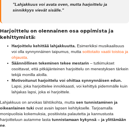
”Lahjakkuus voi avata oven, mutta harjoittelu ja
sinnikkyys vievät sisälle.”
Harjoittelu on olennainen osa oppimista ja
kehittymistä:
Harjoittelu kehittää lahjakkuutta.
Esimerkiksi musikaalisuus
voi olla synnynnäinen taipumus, mutta
soittotaito vaatii toistoa ja
ohjausta
.
Säännöllinen tekeminen tekee mestarin
– tutkimukset
osoittavat, että pitkäjänteinen harjoittelu on menestyksen tärkein
tekijä monilla aloilla.
Motivoitunut harjoittelu voi ohittaa synnynnäisen edun.
Lapsi, joka harjoittelee innokkaasti, voi kehittyä pidemmälle kuin
lahjakas lapsi, joka ei harjoittele.
Lahjakkuus on arvokas lähtökohta, mutta
sen tunnistaminen ja
oikeanlainen tuki
ovat avain lapsen kehitykselle. Tarjoamalla
monipuolisia kokemuksia, positiivista palautetta ja kannustusta
harjoitteluun autamme lasta
tunnistamaan kykynsä – ja ylittämään
ne
.