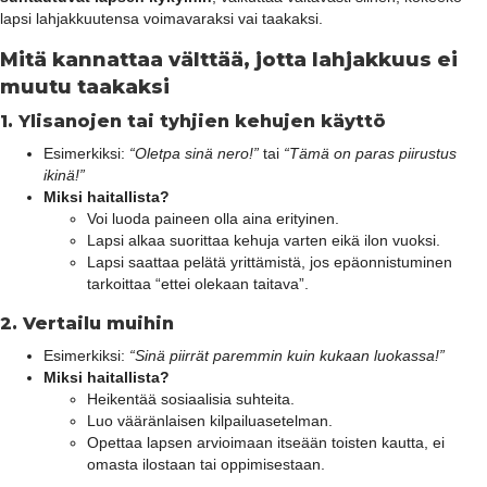
lapsi lahjakkuutensa voimavaraksi vai taakaksi.
Mitä kannattaa välttää, jotta lahjakkuus ei
muutu taakaksi
1.
Ylisanojen tai tyhjien kehujen käyttö
Esimerkiksi:
“Oletpa sinä nero!”
tai
“Tämä on paras piirustus
ikinä!”
Miksi haitallista?
Voi luoda paineen olla aina erityinen.
Lapsi alkaa suorittaa kehuja varten eikä ilon vuoksi.
Lapsi saattaa pelätä yrittämistä, jos epäonnistuminen
tarkoittaa “ettei olekaan taitava”.
2.
Vertailu muihin
Esimerkiksi:
“Sinä piirrät paremmin kuin kukaan luokassa!”
Miksi haitallista?
Heikentää sosiaalisia suhteita.
Luo vääränlaisen kilpailuasetelman.
Opettaa lapsen arvioimaan itseään toisten kautta, ei
omasta ilostaan tai oppimisestaan.