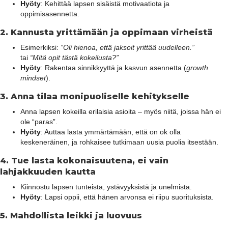
Hyöty
: Kehittää lapsen sisäistä motivaatiota ja
oppimisasennetta.
2.
Kannusta yrittämään ja oppimaan virheistä
Esimerkiksi:
“Oli hienoa, että jaksoit yrittää uudelleen.”
tai
“Mitä opit tästä kokeilusta?”
Hyöty
: Rakentaa sinnikkyyttä ja kasvun asennetta (
growth
mindset
).
3.
Anna tilaa monipuoliselle kehitykselle
Anna lapsen kokeilla erilaisia asioita – myös niitä, joissa hän ei
ole “paras”.
Hyöty
: Auttaa lasta ymmärtämään, että on ok olla
keskeneräinen, ja rohkaisee tutkimaan uusia puolia itsestään.
4.
Tue lasta kokonaisuutena, ei vain
lahjakkuuden kautta
Kiinnostu lapsen tunteista, ystävyyksistä ja unelmista.
Hyöty
: Lapsi oppii, että hänen arvonsa ei riipu suorituksista.
5.
Mahdollista leikki ja luovuus