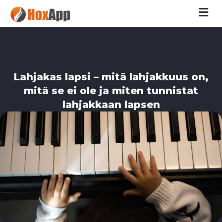
M
Lahjakas lapsi – mitä lahjakkuus on,
mitä se ei ole ja miten tunnistat
lahjakkaan lapsen