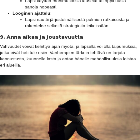
Lapsi käyttää monimutkaisia lauseita tai oppii uusia
sanoja nopeasti.
Looginen ajattelu
:
Lapsi nauttii järjestelmällisestä pulmien ratkaisusta ja
rakentelee selkeitä strategioita leikeissään.
9.
Anna aikaa ja joustavuutta
Vahvuudet voivat kehittyä ajan myötä, ja lapsella voi olla taipumuksia,
jotka eivät heti tule esiin. Vanhempien tärkein tehtävä on tarjota
kannustusta, kuunnella lasta ja antaa hänelle mahdollisuuksia loistaa
eri alueilla.