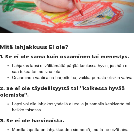
Mitä lahjakkuus EI ole?
1.
Se ei ole sama kuin osaaminen tai menestys.
Lahjakas lapsi ei välttämättä pärjää koulussa hyvin, jos hän ei
saa tukea tai motivaatiota.
Osaaminen vaatii aina harjoittelua, vaikka perusta olisikin vahva.
2.
Se ei ole täydellisyyttä tai ”kaikessa hyvää
olemista”.
Lapsi voi olla lahjakas yhdellä alueella ja samalla keskiverto tai
heikko toisessa.
3.
Se ei ole harvinaista.
Monilla lapsilla on lahjakkuuden siemeniä, mutta ne eivät aina