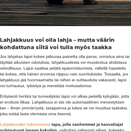
Lahjakkuus voi olla lahja – mutta väärin
kohdattuna siitä voi tulla myös taakka
Jos lahjakas lapsi kokee jatkuvaa painetta olla paras, onnistua aina tai
täyttää aikuisten odotuksia, lahjakkuudesta voi muodostua ahdistava
velvollisuus. Lapsi saattaa pelätä epäonnistumista, vältellä haasteita
tai kokea, että hänen arvonsa riippuu vain suorituksista. Toisaalta, jos
lahjakkuus jää huomaamatta tai siihen ei suhtauduta vakavasti, lapsi
voi turhautua, tylsistyä ja menettää motivaationsa.
Erityisesti herkkä tai tunneälykäs lapsi voi alkaa peitellä kykyjään, jotta
ei erottuisi liikaa. Lahjakkuus ei siis ole automaattinen menestyksen
tae – ilman ymmärrystä, tasapainoa ja tukea se voi muuttua taakaksi,
joka estää lasta olemasta oma itsensä.
Lahjakkuuden tukemisessa
tapa, jolla vanhemmat ja kasvattajat
suhtautuvat lapsen kykyihin
, vaikuttaa valtavasti siihen, kokeeko