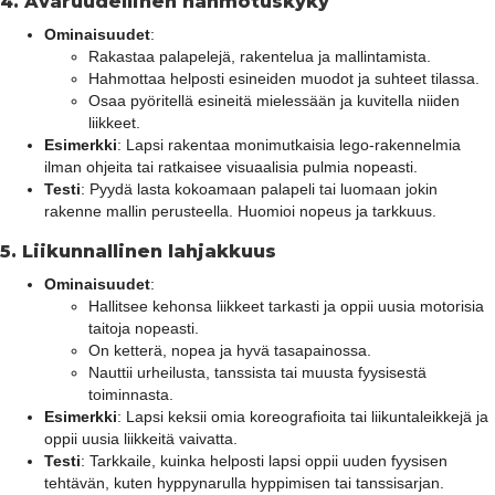
4.
Avaruudellinen hahmotuskyky
Ominaisuudet
:
Rakastaa palapelejä, rakentelua ja mallintamista.
Hahmottaa helposti esineiden muodot ja suhteet tilassa.
Osaa pyöritellä esineitä mielessään ja kuvitella niiden
liikkeet.
Esimerkki
: Lapsi rakentaa monimutkaisia lego-rakennelmia
ilman ohjeita tai ratkaisee visuaalisia pulmia nopeasti.
Testi
: Pyydä lasta kokoamaan palapeli tai luomaan jokin
rakenne mallin perusteella. Huomioi nopeus ja tarkkuus.
5.
Liikunnallinen lahjakkuus
Ominaisuudet
:
Hallitsee kehonsa liikkeet tarkasti ja oppii uusia motorisia
taitoja nopeasti.
On ketterä, nopea ja hyvä tasapainossa.
Nauttii urheilusta, tanssista tai muusta fyysisestä
toiminnasta.
Esimerkki
: Lapsi keksii omia koreografioita tai liikuntaleikkejä ja
oppii uusia liikkeitä vaivatta.
Testi
: Tarkkaile, kuinka helposti lapsi oppii uuden fyysisen
tehtävän, kuten hyppynarulla hyppimisen tai tanssisarjan.