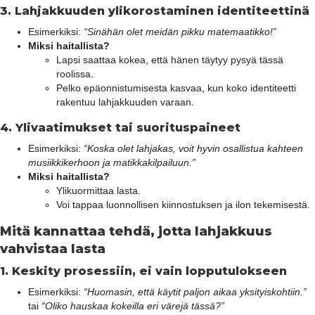
3.
Lahjakkuuden ylikorostaminen identiteettinä
Esimerkiksi:
“Sinähän olet meidän pikku matemaatikko!”
Miksi haitallista?
Lapsi saattaa kokea, että hänen täytyy pysyä tässä
roolissa.
Pelko epäonnistumisesta kasvaa, kun koko identiteetti
rakentuu lahjakkuuden varaan.
4.
Ylivaatimukset tai suorituspaineet
Esimerkiksi:
“Koska olet lahjakas, voit hyvin osallistua kahteen
musiikkikerhoon ja matikkakilpailuun.”
Miksi haitallista?
Ylikuormittaa lasta.
Voi tappaa luonnollisen kiinnostuksen ja ilon tekemisestä.
Mitä kannattaa tehdä, jotta lahjakkuus
vahvistaa lasta
1.
Keskity prosessiin, ei vain lopputulokseen
Esimerkiksi:
“Huomasin, että käytit paljon aikaa yksityiskohtiin.”
tai
“Oliko hauskaa kokeilla eri värejä tässä?”