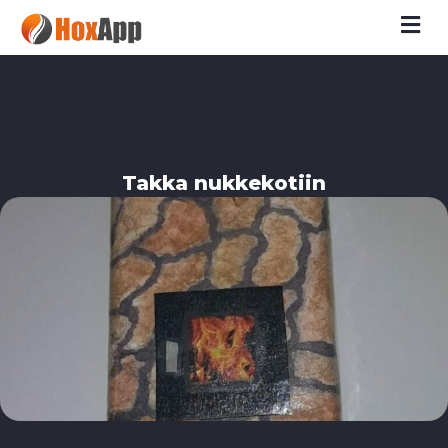
M
Takka nukkekotiin