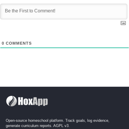
0
COMMENTS
Open-source homeschool platform. Track goals, log evidence,
generate curriculum reports. AGPL v3.