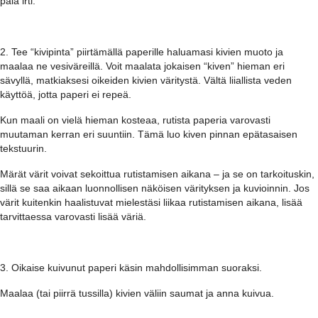
pala irti.
2. Tee “kivipinta” piirtämällä paperille haluamasi kivien muoto ja
maalaa ne vesiväreillä. Voit maalata jokaisen “kiven” hieman eri
sävyllä, matkiaksesi oikeiden kivien väritystä. Vältä liiallista veden
käyttöä, jotta paperi ei repeä.
Kun maali on vielä hieman kosteaa, rutista paperia varovasti
muutaman kerran eri suuntiin. Tämä luo kiven pinnan epätasaisen
tekstuurin.
Märät värit voivat sekoittua rutistamisen aikana – ja se on tarkoituskin,
sillä se saa aikaan luonnollisen näköisen värityksen ja kuvioinnin. Jos
värit kuitenkin haalistuvat mielestäsi liikaa rutistamisen aikana, lisää
tarvittaessa varovasti lisää väriä.
3. Oikaise kuivunut paperi käsin mahdollisimman suoraksi.
Maalaa (tai piirrä tussilla) kivien väliin saumat ja anna kuivua.