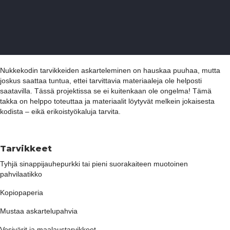
Nukkekodin tarvikkeiden askarteleminen on hauskaa puuhaa, mutta
joskus saattaa tuntua, ettei tarvittavia materiaaleja ole helposti
saatavilla. Tässä projektissa se ei kuitenkaan ole ongelma! Tämä
takka on helppo toteuttaa ja materiaalit löytyvät melkein jokaisesta
kodista – eikä erikoistyökaluja tarvita.
Tarvikkeet
Tyhjä sinappijauhepurkki tai pieni suorakaiteen muotoinen
pahvilaatikko
Kopiopaperia
Mustaa askartelupahvia
Vesivärit ja maalaustarvikkeet