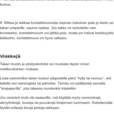
kuivua.
8. Mittaa ja leikkaa kontaktimuovista sopivan kokoinen pala ja kiedo se
takan ympärille, sauma taakse. Jos takka on tarkoitettu vain
koristeeksi, kontaktimuovin voi jättää pois, mutta jos haluat kestävyyttä
leikkeihin, kontaktimuovi on hyvä ratkaisu.
Vinkkejä
Takan muoto ja yksityiskohdat voi muokata täysin oman
mielikuvituksen mukaan.
Lisää esimerkiksi takan luukun yläpuolelle pieni “hylly tai reunus”, voit
taitella sen kartongista tai pahvista. Tämän voi päällystää samalla
“kivipaperilla”, jota takassa muutenkin käytettiin.
Jos vesivärit eivät ole saatavilla, voit käyttää myös sormivärejä,
akryylivärejä, tusseja tai puuvärejä kivipinnan luomiseen. Kokeilemalla
löydät erilaisia kivoja pintoja takkaasi.