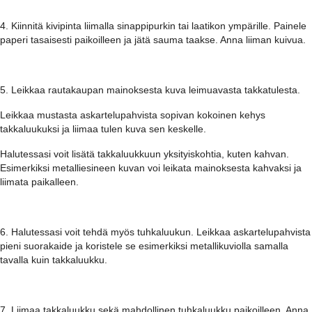
4. Kiinnitä kivipinta liimalla sinappipurkin tai laatikon ympärille. Painele
paperi tasaisesti paikoilleen ja jätä sauma taakse. Anna liiman kuivua.
5. Leikkaa rautakaupan mainoksesta kuva leimuavasta takkatulesta.
Leikkaa mustasta askartelupahvista sopivan kokoinen kehys
takkaluukuksi ja liimaa tulen kuva sen keskelle.
Halutessasi voit lisätä takkaluukkuun yksityiskohtia, kuten kahvan.
Esimerkiksi metalliesineen kuvan voi leikata mainoksesta kahvaksi ja
liimata paikalleen.
6. Halutessasi voit tehdä myös tuhkaluukun. Leikkaa askartelupahvista
pieni suorakaide ja koristele se esimerkiksi metallikuviolla samalla
tavalla kuin takkaluukku.
7. Liimaa takkaluukku sekä mahdollinen tuhkaluukku paikoilleen. Anna