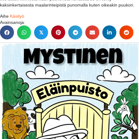
kaksinkertaisesta maalarinteipistä punomalla kuten oikeakin puukori.
Aihe
Käsityö
Avainsanoja:
𝕏