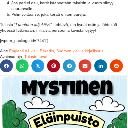
Jos pari ei osu, kortit käännetään takaisin ja vuoro siirtyy
seuraavalle.
Pelin voittaa se, joka kerää eniten pareja.
Tulosta “
Luonteen adjektiivit
” -tehtävä, ota kynät esiin ja lähtekää
yhdessä tutkimaan, millaisia persoonia kuvista löytyy!
[wpdm_package id=’7441′]
Aihe
Englanti A1 kieli
,
Eskariin
,
Suomen kieli ja kirjallisuus
Avainsanoja:
Tulostettavat
𝕏