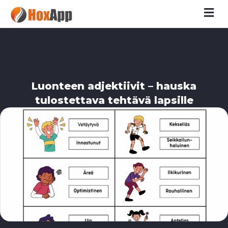
M
Luonteen adjektiivit – hauska
tulostettava tehtävä lapsille