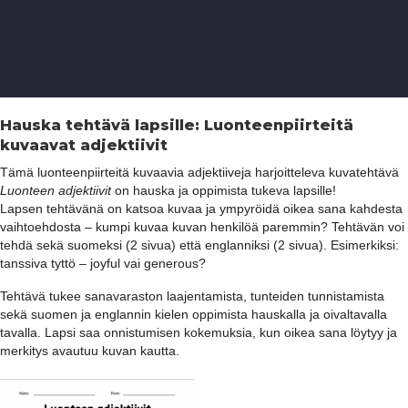
Hauska tehtävä lapsille: Luonteenpiirteitä
kuvaavat adjektiivit
Tämä luonteenpiirteitä kuvaavia adjektiiveja harjoitteleva kuvatehtävä
Luonteen adjektiivit
on hauska ja oppimista tukeva lapsille!
Lapsen tehtävänä on katsoa kuvaa ja ympyröidä oikea sana kahdesta
vaihtoehdosta – kumpi kuvaa kuvan henkilöä paremmin? Tehtävän voi
tehdä sekä suomeksi (2 sivua) että englanniksi (2 sivua). Esimerkiksi:
tanssiva tyttö – joyful vai generous?
Tehtävä tukee sanavaraston laajentamista, tunteiden tunnistamista
sekä suomen ja englannin kielen oppimista hauskalla ja oivaltavalla
tavalla. Lapsi saa onnistumisen kokemuksia, kun oikea sana löytyy ja
merkitys avautuu kuvan kautta.