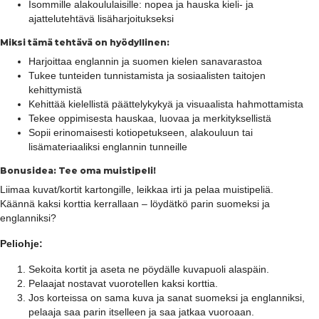
Isommille alakoululaisille: nopea ja hauska kieli- ja
ajattelutehtävä lisäharjoitukseksi
Miksi tämä tehtävä on hyödyllinen:
Harjoittaa englannin ja suomen kielen sanavarastoa
Tukee tunteiden tunnistamista ja sosiaalisten taitojen
kehittymistä
Kehittää kielellistä päättelykykyä ja visuaalista hahmottamista
Tekee oppimisesta hauskaa, luovaa ja merkityksellistä
Sopii erinomaisesti kotiopetukseen, alakouluun tai
lisämateriaaliksi englannin tunneille
Bonusidea: Tee oma muistipeli!
Liimaa kuvat/kortit kartongille, leikkaa irti ja pelaa muistipeliä.
Käännä kaksi korttia kerrallaan – löydätkö parin suomeksi ja
englanniksi?
Peliohje:
Sekoita kortit ja aseta ne pöydälle kuvapuoli alaspäin.
Pelaajat nostavat vuorotellen kaksi korttia.
Jos korteissa on sama kuva ja sanat suomeksi ja englanniksi,
pelaaja saa parin itselleen ja saa jatkaa vuoroaan.