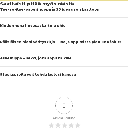
Saattaisit pitää myös näistä
Tee-se-itse-paperinoppa ja 50 ideaa sen käyttöön
Kindermuna hevosaskartelu ohje
Pääsiäisen pieni värityskirja – iloa ja oppimista pienille käsille!
Askelhippa – leikki, joka sopii kaikille
91 asiaa, joita voit tehdä lastesi kanssa
0
Article Rating