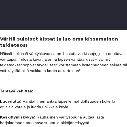
Väritä suloiset kissat ja luo oma kissamainen
taideteos!
Näissä neljässä värityskuvassa on ihastuttavia kissoja, jotka odottavat
värittäjää. Tulosta kuvat ja anna lapsen värittää kisut – valmiit
taideteokset sopivat täydellisesti koristamaan lastenhuoneen seinää tai
voit käyttää niitä vaikkapa kortin askarteluun!
Tehtävä kehittää:
Luovuutta:
Värittäminen antaa lapselle mahdollisuuden kokeilla
erilaisia värejä ja luoda uniikkeja kuvia.
Keskittymiskykyä:
Rauhallinen värityspuuha auttaa lasta
harjoittamaan tarkkaavaisuutta ja pitkäjänteisyyttä.