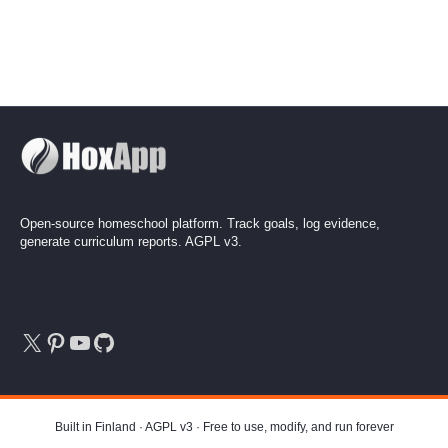
Open-source homeschool platform. Track goals, log evidence,
generate curriculum reports. AGPL v3.
X
Pinterest
YouTube
GitHub
Built in Finland · AGPL v3 · Free to use, modify, and run forever