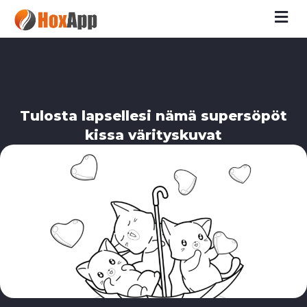
M
Tulosta lapsellesi nämä supersöpöt
kissa värityskuvat