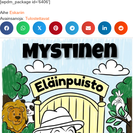
[wpdm_package id=’6406′]
Aihe
Eskariin
Avainsanoja:
Tulostettavat
𝕏