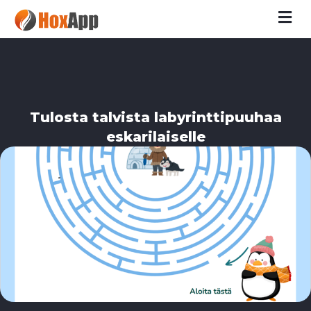
M
Tulosta talvista labyrinttipuuhaa
eskarilaiselle