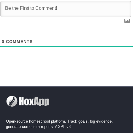
0
COMMENTS
Open-source homeschool platform. Track goals, log evidence,
generate curriculum reports. AGPL v3.