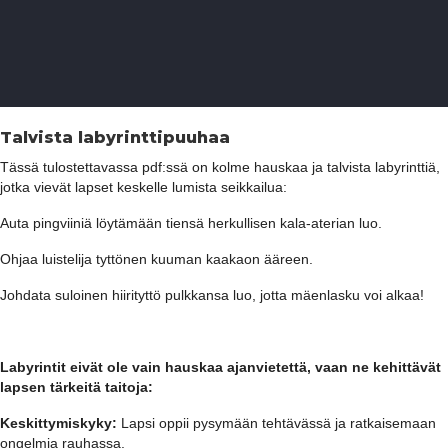
Talvista labyrinttipuuhaa
Tässä tulostettavassa pdf:ssä on kolme hauskaa ja talvista labyrinttiä,
jotka vievät lapset keskelle lumista seikkailua:
Auta pingviiniä löytämään tiensä herkullisen kala-aterian luo.
Ohjaa luistelija tyttönen kuuman kaakaon ääreen.
Johdata suloinen hiirityttö pulkkansa luo, jotta mäenlasku voi alkaa!
Labyrintit eivät ole vain hauskaa ajanvietettä, vaan ne kehittävät
lapsen tärkeitä taitoja:
Keskittymiskyky:
Lapsi oppii pysymään tehtävässä ja ratkaisemaan
ongelmia rauhassa.