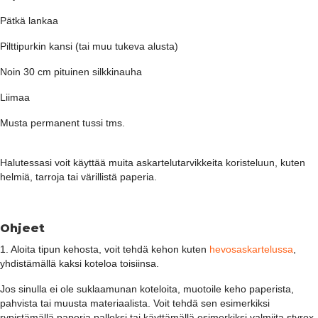
Pätkä lankaa
Pilttipurkin kansi (tai muu tukeva alusta)
Noin 30 cm pituinen silkkinauha
Liimaa
Musta permanent tussi tms.
Halutessasi voit käyttää muita askartelutarvikkeita koristeluun, kuten
helmiä, tarroja tai värillistä paperia.
Ohjeet
1. Aloita tipun kehosta, voit tehdä kehon kuten
hevosaskartelussa
,
yhdistämällä kaksi koteloa toisiinsa.
Jos sinulla ei ole suklaamunan koteloita, muotoile keho paperista,
pahvista tai muusta materiaalista. Voit tehdä sen esimerkiksi
rypistämällä paperia palloksi tai käyttämällä esimerkiksi valmiita styrox