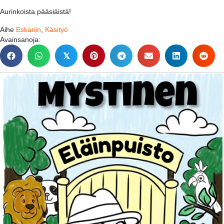
Aurinkoista pääsiäistä!
Aihe
Eskariin
,
Käsityö
Avainsanoja:
𝕏