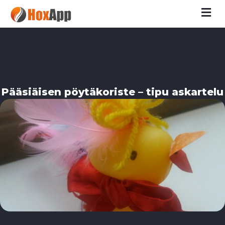
M
Pääsiäisen pöytäkoriste – tipu askartelu