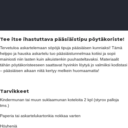
Tee itse ihastuttava pääsiäistipu pöytäkoriste!
Tervetuloa askartelemaan söpöjä tipuja pääsiäisen kunniaksi! Tämä
helppo ja hauska askartelu tuo pääsiäistunnelmaa kotiisi ja sopii
mainiosti niin lasten kuin aikuistenkin puuhasteltavaksi. Materiaalit
tähän pöytäkoristeeseen saattavat hyvinkin löytyä jo valmiiksi kodistasi
– pääsiäisen aikaan niitä kertyy melkein huomaamatta!
Tarvikkeet
Kindermunan tai muun suklaamunan koteloita 2 kpl (styrox palloja
tms.)
Paperia tai askartelukartonkia nokkaa varten
Höyheniä