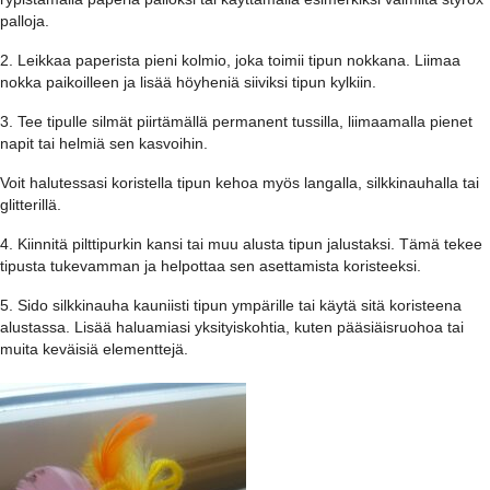
palloja.
2. Leikkaa paperista pieni kolmio, joka toimii tipun nokkana. Liimaa
nokka paikoilleen ja lisää höyheniä siiviksi tipun kylkiin.
3. Tee tipulle silmät piirtämällä permanent tussilla, liimaamalla pienet
napit tai helmiä sen kasvoihin.
Voit halutessasi koristella tipun kehoa myös langalla, silkkinauhalla tai
glitterillä.
4. Kiinnitä pilttipurkin kansi tai muu alusta tipun jalustaksi. Tämä tekee
tipusta tukevamman ja helpottaa sen asettamista koristeeksi.
5. Sido silkkinauha kauniisti tipun ympärille tai käytä sitä koristeena
alustassa. Lisää haluamiasi yksityiskohtia, kuten pääsiäisruohoa tai
muita keväisiä elementtejä.