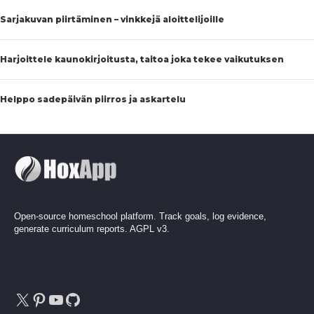
Sarjakuvan piirtäminen – vinkkejä aloittelijoille
Harjoittele kaunokirjoitusta, taitoa joka tekee vaikutuksen
Helppo sadepäivän piirros ja askartelu
Open-source homeschool platform. Track goals, log evidence,
generate curriculum reports. AGPL v3.
X
Pinterest
YouTube
GitHub